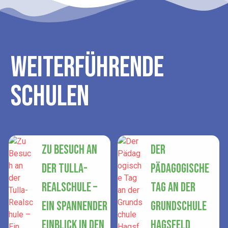
weiterführende
Schulen
Zu Besuch an
Der
der Tulla-
Pädagogische
Realschule –
Tag an der
Ein spannender
Grundschule
Einblick in den
Hagsfeld