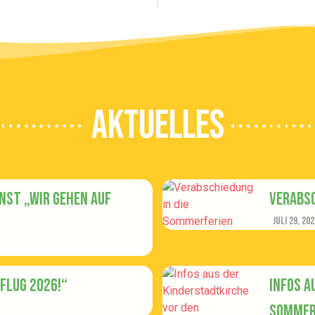
AkTUELlES
st „Wir gehen auf
Verabsc
Juli 29, 202
Flug 2026!“
Infos a
Sommer