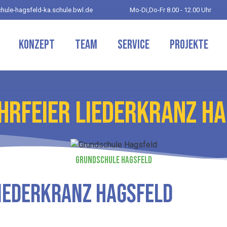
hule-hagsfeld-ka.schule.bwl.de
Mo-Di,Do-Fr 8.00 - 12.00 Uhr
Konzept
Team
Service
Projekte
HRFEIER LIEDERKRANZ H
Grundschule Hagsfeld
Liederkranz Hagsfeld