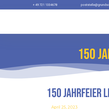
+ 49 721 1334678
poststelle@grundsc
150 JA
150 Jahrfeier 
April 25, 2023