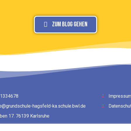
Zum Blog gehen
 1334678
Impressu
le@grundschule-hagsfeld-ka.schule.bwl.de
Datenschut
ben 17. 76139 Karlsruhe