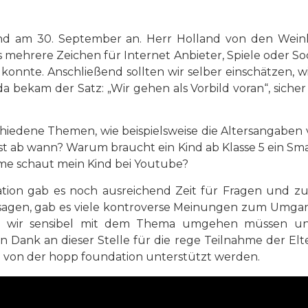
nd am 30. September an. Herr Holland von den Wein
 mehrere Zeichen für Internet Anbieter, Spiele oder So
onnte. Anschließend sollten wir selber einschätzen, wi
a bekam der Satz: „Wir gehen als Vorbild voran“, siche
chiedene Themen, wie beispielsweise die Altersangaben
st ab wann? Warum braucht ein Kind ab Klasse 5 ein Sma
me schaut mein Kind bei Youtube?
ation gab es noch ausreichend Zeit für Fragen und zur
agen, gab es viele kontroverse Meinungen zum Umgang
ass wir sensibel mit dem Thema umgehen müssen un
n Dank an dieser Stelle für die rege Teilnahme der E
von der hopp foundation unterstützt werden.