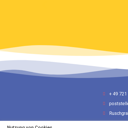
+ 49 721
poststel
Ruschgra
Nutzung von Cookies