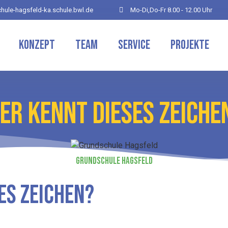
hule-hagsfeld-ka.schule.bwl.de
Mo-Di,Do-Fr 8.00 - 12.00 Uhr
Konzept
Team
Service
Projekte
ER KENNT DIESES ZEICHE
Grundschule Hagsfeld
es Zeichen?