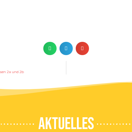
ssen 2a und 2b
AkTUELlES