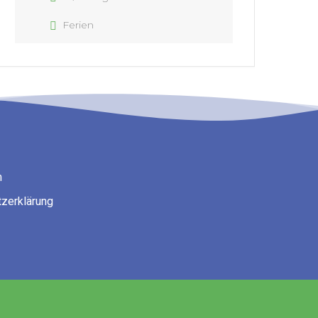
Ferien
m
zerklärung