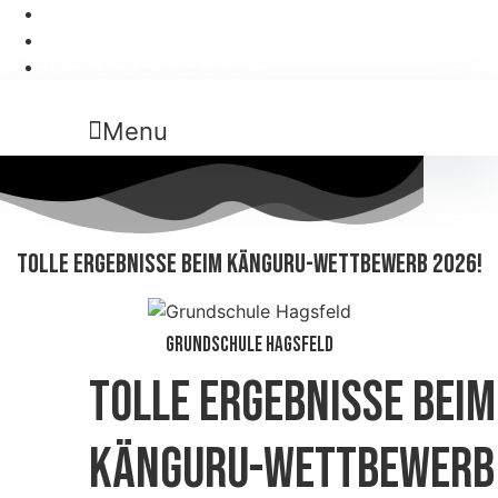
+ 49 721 1334678
poststelle@grundschule-hagsfeld-ka.schule.bwl.de
Mo-Di,Do-Fr 8.00 - 12.00 Uhr
Menu
TOLLE ERGEBNISSE BEIM KÄNGURU-WETTBEWERB 2026!
Grundschule Hagsfeld
Tolle Ergebnisse beim
Känguru-Wettbewerb