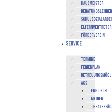
Hausmeister
Beratungslehrer
Schulsozialarbe
Elternvertreter
Förderverein
Service
Termine
Ferienplan
Betreuungsmögli
AGs
Englisch
Medien
Theaterpäd