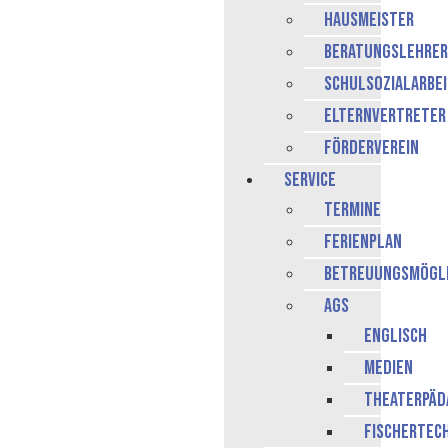
Hausmeister
Beratungslehrer
Schulsozialarbe
Elternvertreter
Förderverein
Service
Termine
Ferienplan
Betreuungsmögli
AGs
Englisch
Medien
Theaterpäd
Fischertec