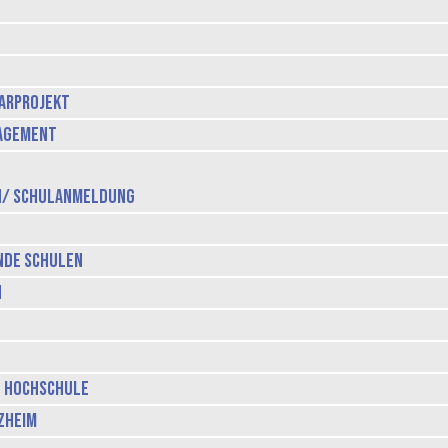
parprojekt
gagement
n/ Schulanmeldung
nde Schulen
n
e Hochschule
zheim