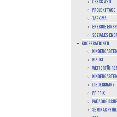
Dreck Weg
Projekttage
Taekima
Energie Eins
Soziales En
Kooperationen
Kindergarte
BiZuKI
weiterführe
Kindergarte
Liederkranz
Pfiffix
Pädagogisch
Seminar Pfor