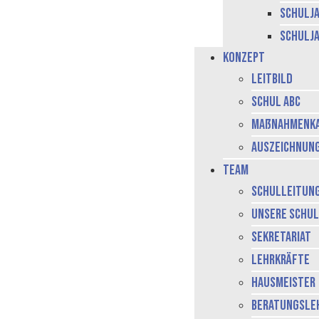
Schulja
Schulja
Konzept
Leitbild
Schul ABC
Maßnahmenk
Auszeichnun
Team
Schulleitun
Unsere Schu
Sekretariat
Lehrkräfte
Hausmeister
Beratungsle