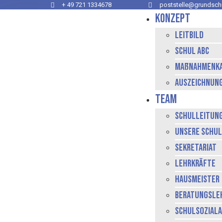
+ 49 721 1334678
poststelle@grundschu
Konzept
Leitbild
Schul ABC
Maßnahmenk
Auszeichnun
Team
Schulleitun
Unsere Schu
Sekretariat
Lehrkräfte
Hausmeister
Beratungsle
Schulsoziala