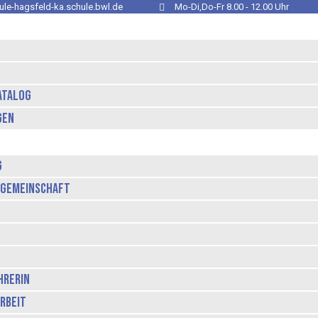
le-hagsfeld-ka.schule.bwl.de
Mo-Di,Do-Fr 8.00 - 12.00 Uhr
atalog
gen
g
lgemeinschaft
hrerin
rbeit