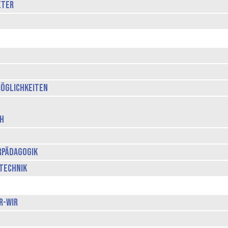
eter
öglichkeiten
ch
rpädagogik
technik
r-Wir