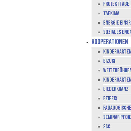
Projekttage
Taekima
Energie Eins
Soziales En
Kooperationen
Kindergarte
BiZuKI
weiterführe
Kindergarte
Liederkranz
Pfiffix
Pädagogisch
Seminar Pfor
SSC