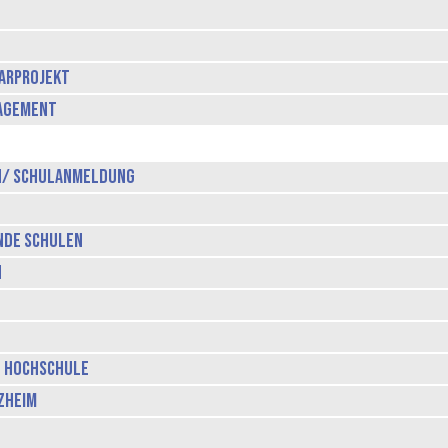
parprojekt
gagement
n/ Schulanmeldung
nde Schulen
n
e Hochschule
zheim