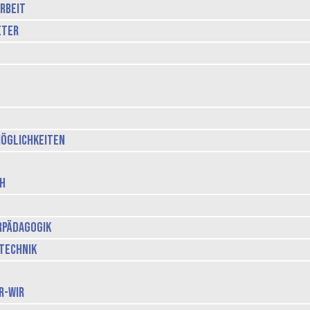
rbeit
eter
öglichkeiten
ch
rpädagogik
technik
r-Wir