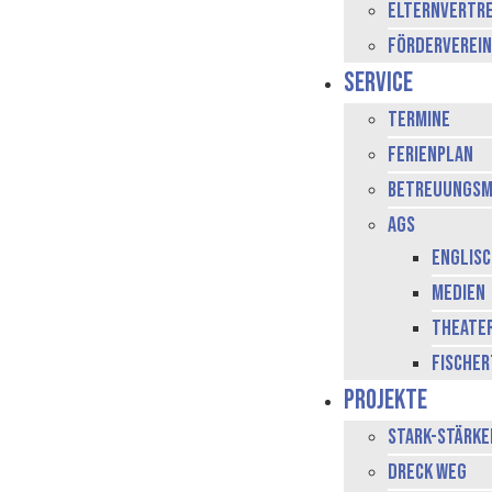
Elternvertr
Förderverein
Service
Termine
Ferienplan
Betreuungsm
AGs
Englis
Medien
Theate
Fischer
Projekte
stark-stärke
Dreck Weg