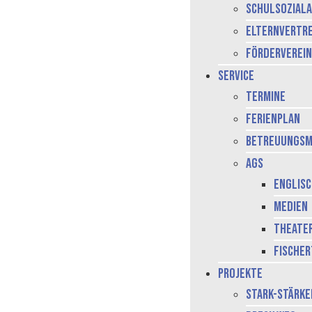
Schulsoziala
Elternvertr
Förderverein
Service
Termine
Ferienplan
Betreuungsm
AGs
Englis
Medien
Theate
Fischer
Projekte
stark-stärke