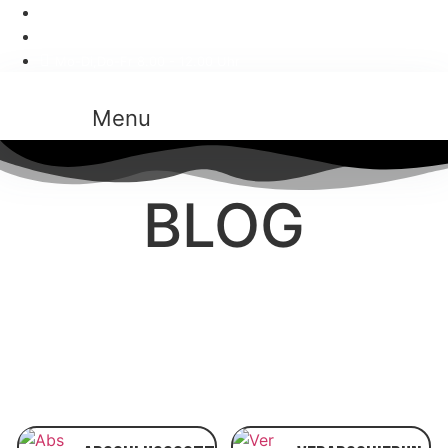
+ 49 721 1334678
poststelle@grundschule-hagsfeld-ka.schule.bwl.de
Mo-Di,Do-Fr 8.00 - 12.00 Uhr
Menu
BLOG