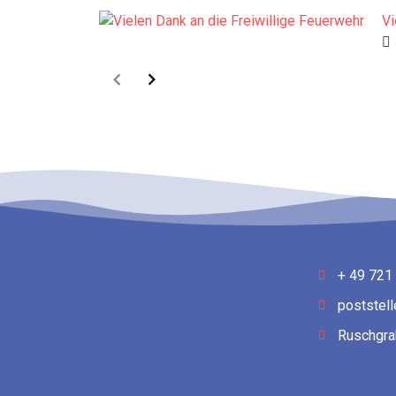
Vi
+ 49 721
poststel
Ruschgra